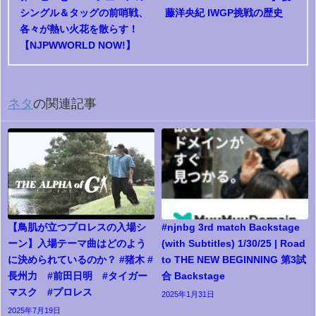
シングル＆タッグの前哨戦、
藤洋央紀 IWGP挑戦の歴史
各々が熱い火花を散らす！
【NJPWWORLD NOW!】
ネタ
の関連記事
【鳥肌が立つプロレスの入場シ
#njnbg 3rd match Backstage
ーン】入場テーマ曲はどのよう
(with Subtitles) 1/30/25 | Road
に決められているのか？ #猪木 #
to THE NEW BEGINNING 第3試
長州力 #前田日明 #タイガー
合 Backstage
マスク #プロレス
2025年1月31日
2025年7月19日