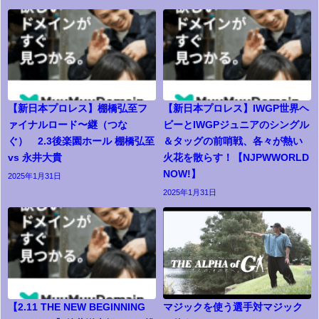
【新日本プロレス】棚橋弘至フ
【新日本プロレス】IWGP世界ヘ
ァイナルロード〜継（つな
ビーとIWGPジュニアのシングル
ぐ） 2.3後楽園ホール 棚橋弘至
＆タッグの前哨戦、各々が熱い
vs 永井大貴
火花を散らす！【NJPWWORLD
NOW!】
2025年1月31日
2025年1月31日
【2.11 THE NEW BEGINNING
マジックを使う選手対マジック