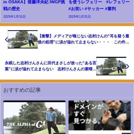
in OSAKA】後藤洋央紀 IWGP挑
を使うレフェリー #レフェリー
戦の歴史
#お笑い #サッカー #審判
2025年1月31日
2025年1月31日
【衝撃】メディアが報じない志村けんの“耳を疑う最
後の処理”に涙が溢れて止まらない・・・ この件の
裏事情や余波などに一同驚愕
永眠した志村けんさんに田代まさしが放った“ある言
葉”に涙が溢れて止まらない 志村けんさんの素晴ら
しい芸人人生にも涙が溢れて止まらない・・・
おすすめの記事