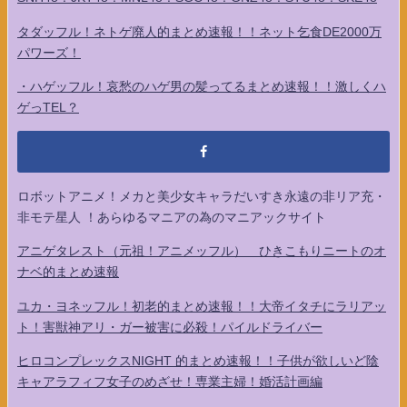
タダッフル！ネトゲ廃人的まとめ速報！！ネット乞食DE2000万
パワーズ！
・ハゲッフル！哀愁のハゲ男の髪ってるまとめ速報！！激しくハ
ゲっTEL？
ロボットアニメ！メカと美少女キャラだいすき永遠の非リア充・
非モテ星人 ！あらゆるマニアの為のマニアックサイト
アニゲタレスト（元祖！アニメッフル） ひきこもりニートのオ
ナベ的まとめ速報
ユカ・ヨネッフル！初老的まとめ速報！！大帝イタチにラリアッ
ト！害獣神アリ・ガー被害に必殺！パイルドライバー
ヒロコンプレックスNIGHT 的まとめ速報！！子供が欲しいど陰
キャアラフィフ女子のめざせ！専業主婦！婚活計画編