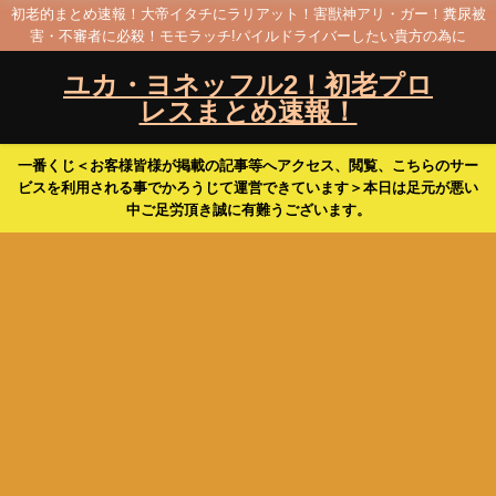
初老的まとめ速報！大帝イタチにラリアット！害獣神アリ・ガー！糞尿被
害・不審者に必殺！モモラッチ!パイルドライバーしたい貴方の為に
ユカ・ヨネッフル2！初老プロ
レスまとめ速報！
一番くじ＜お客様皆様が掲載の記事等へアクセス、閲覧、こちらのサー
ビスを利用される事でかろうじて運営できています＞本日は足元が悪い
中ご足労頂き誠に有難うございます。