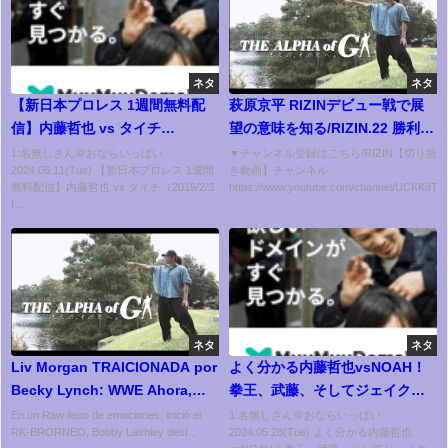
ネタ
ネタ
【新日本プロレス 1週間無料配
萩原京平 RIZINデビュー戦で展
信】内藤哲也 vs タイチ
望の意味を知る/RIZIN.22 勝利後
（2019/2/3 IWGPインターコン
のインタビュー
1:名無しさん＠おならいっぱい
▼チャンネル登録はこちら/RIZIN【切り抜
2024.06.11(Tue) 【新日本プロレス 1週間
き動画】チャンネル
チネンタル選手権試合）【NJPW
無料配信】内藤哲也 vs タイチ（2019/2/3
https://www.youtube.com/channel/UCKKdT...
Free Match】
I...
ネタ
ネタ
Liv Morgan TRAICIONADA por
よく分かる内藤哲也vsNOAH！
Becky Lynch: WWE Ahora,
拳王、武藤、そしてジェイク
Dec 6, 2021
へ！決戦間近！｜6.15 ALL
En un Raw lleno de emociones, inició el
1:名無しさん＠おならいっぱい
RK-BRORNEO, Bobby Lashley dest...
2024.05.28(Tue) よく分かる内藤哲也
TOGETHER ABEMA PPVで独占