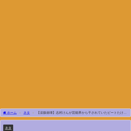
ホーム
ネタ
【涙腺崩壊】志村けんが芸能界から干されていたビートたけし
を助けた“あるエピソード”に涙が溢れて止まらない・・・ 志村けんの人間性がガチで
素晴らしすぎる
ネタ