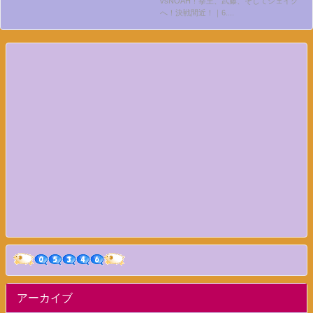
vsNOAH！拳王、武藤、そしてジェイク
生中継！
へ！決戦間近！｜6....
アーカイブ