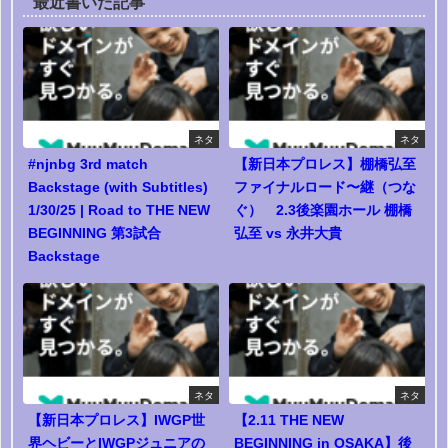
最近書いた記事
ネタ
ネタ
#njnbg 3rd match
【新日本プロレス】棚橋弘至
Backstage (with Subtitles)
ファイナルロード〜継（つな
1/30/25 | Road to THE NEW
ぐ） 2.3後楽園ホール 棚橋
BEGINNING 第3試合
弘至 vs 永井大貴
Backstage
ネタ
ネタ
【新日本プロレス】IWGP世
【2.11 THE NEW
界ヘビーとIWGPジュニアの
BEGINNING in OSAKA】後