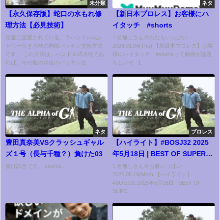
未分類
ネタ
【永久保存版】蛇口の水もれ修
【新日本プロレス】お客様にハ
理方法【必見技術】
イタッチ #shorts
浴室に設置されている、２ハンドル式シ
1:名無しさん＠おならいっぱい
ャワー付き水栓の内部パッキン交換方法
2024.01.04(Thu) 【新日本プロレス】お客
です。 この方法は、ハンドル式水栓であ
様にハイタッチ #shortsって動画が話題
れば、その他の水栓のパッキン交...
らしいぞ 【...
ネタ
プロレス
豊田真奈美VSクラッシュギャル
【ハイライト】#BOSJ32 2025
ズ１号（長与千種？）負けた03
年5月18日 | BEST OF SUPER
Jr.32 Day6 HIGHLIGHT｜
負け試合です。 source...
1:名無しさん＠お腹いっぱい
2025.05.19(Mon) 【ハイライト】
5/18/25
#BOSJ32 2025年5月18日 | BEST OF
SUPE...