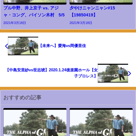
ブル中野、井上京子 vs. アジ
夕やけニャンニャン#15
ャ・コング、バイソン木村 5/5
【19850419】
2021年3月18日
2021年3月18日
【未来へ】愛海vs岡優里佳
【中島安里紗vs世志琥】2020.1.24後楽園ホール【女
子プロレス】
おすすめの記事