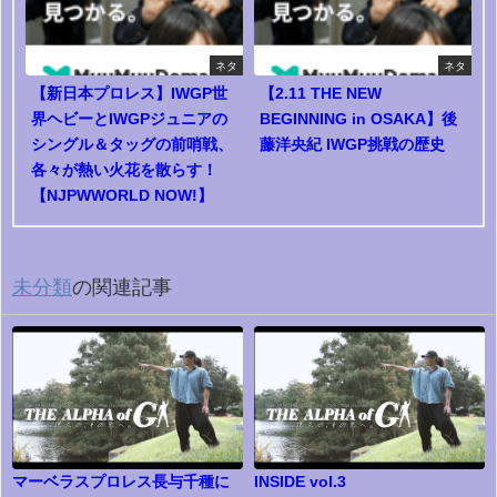
ネタ
ネタ
【新日本プロレス】IWGP世
【2.11 THE NEW
界ヘビーとIWGPジュニアの
BEGINNING in OSAKA】後
シングル＆タッグの前哨戦、
藤洋央紀 IWGP挑戦の歴史
各々が熱い火花を散らす！
【NJPWWORLD NOW!】
未分類
の関連記事
マーベラスプロレス長与千種に
INSIDE vol.3