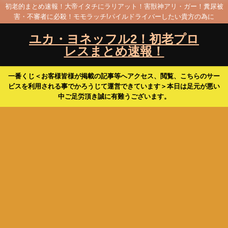
初老的まとめ速報！大帝イタチにラリアット！害獣神アリ・ガー！糞尿被
害・不審者に必殺！モモラッチ!パイルドライバーしたい貴方の為に
ユカ・ヨネッフル2！初老プロ
レスまとめ速報！
一番くじ＜お客様皆様が掲載の記事等へアクセス、閲覧、こちらのサー
ビスを利用される事でかろうじて運営できています＞本日は足元が悪い
中ご足労頂き誠に有難うございます。