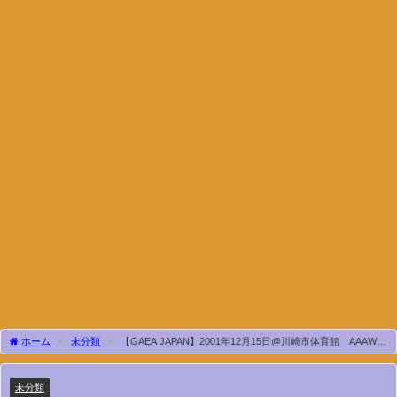
ホーム
未分類
【GAEA JAPAN】2001年12月15日@川崎市体育館 AAAWシ
ングル選手権試合 (王者)アジャ・コングvs里村明衣子(挑戦者)
未分類