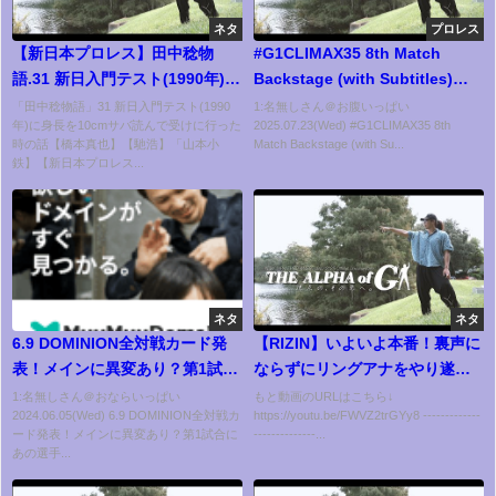
ネタ
プロレス
【新日本プロレス】田中稔物
#G1CLIMAX35 8th Match
語.31 新日入門テスト(1990年)に
Backstage (with Subtitles)
身長を10cmサバ読んで受けに行
7/22/25 | G1 CLIMAX 35 第8試
「田中稔物語」31 新日入門テスト(1990
1:名無しさん＠お腹いっぱい
年)に身長を10cmサバ読んで受けに行った
2025.07.23(Wed) #G1CLIMAX35 8th
った時の話【橋本真也】【馳
合 Backstage
時の話【橋本真也】【馳浩】「山本小
Match Backstage (with Su...
浩】「山本小鉄】【玉川ボール
鉄】【新日本プロレス...
のスリーカウントは叩かせな
い！】
ネタ
ネタ
6.9 DOMINION全対戦カード発
【RIZIN】いよいよ本番！裏声に
表！メインに異変あり？第1試合
ならずにリングアナをやり遂げ
にあの選手！新日本プロレス
たのか！？【青汁王子 三崎優太
1:名無しさん＠おならいっぱい
もと動画のURLはこちら↓
2024.06.05(Wed) 6.9 DOMINION全対戦カ
https://youtu.be/FWVZ2trGYy8 -------------
njpw njdominion BOSJ31
青汁王子切り抜き】
ード発表！メインに異変あり？第1試合に
--------------...
あの選手...