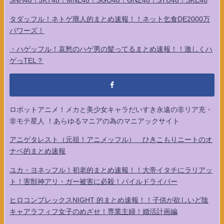
SNH48！JKT48！MNL48！SGO48！GNZ48！STU48！SKE48
タダッフル！ネトゲ廃人的まとめ速報！！ネット乞食DE2000万
パワーズ！
・ハゲッフル！哀愁のハゲ男の髪ってるまとめ速報！！激しくハ
ゲっTEL？
ロボットアニメ！メカと美少女キャラだいすき永遠の非リア充・
非モテ星人 ！あらゆるマニアの為のマニアックサイト
アニゲタレスト（元祖！アニメッフル） ひきこもりニートのオ
ナベ的まとめ速報
ユカ・ヨネッフル！初老的まとめ速報！！大帝イタチにラリアッ
ト！害獣神アリ・ガー被害に必殺！パイルドライバー
ヒロコンプレックスNIGHT 的まとめ速報！！子供が欲しいど陰
キャアラフィフ女子のめざせ！専業主婦！婚活計画編