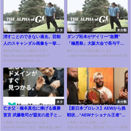
ネタ
未分類
消すことのできない過去。芸能
ダンプ松本がデイリー“急襲”
人のスキャンダル画像を一挙大
「極悪祭」大阪大会で長与千種
公開してみた。
と！？
abemaTVめっちゃ面白いです！
★チャンネル登録お願いします
https://h.accesstrade.net/sp/cc?
→https://www.youtube.com/channel/UCSE
rk=0100nqm400cnvo これ...
ネタ
未分類
亡き父・橋本真也に捧げる爆勝
【新日本プロレス】AEWから挑
宣言 武藤敬司が盟友の息子と運
戦状…“AEWナショナル王者”リ
命の初対決《2011/3/21》全日本
コシェが石森太二を対戦相手に
1:名無しさん＠おならいっぱい
1:名無しさん＠お腹いっぱい
2024.02.09(Fri) 亡き父・橋本真也に捧げ
2026.02.12(Thu) 【新日本プロレス】AEW
プロレス バトルライブラリー
指名！さらにゲイツ・オブ・ア