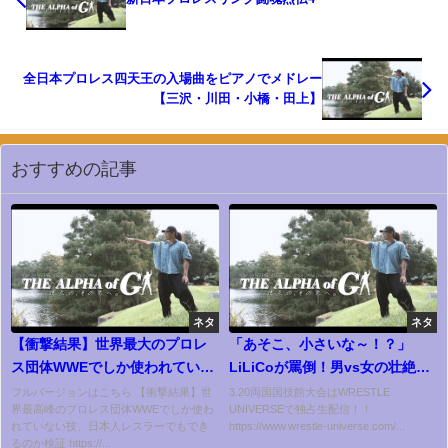
全日本プロレス四天王の入場曲をピアノでメドレー
【三沢・川田・小橋・田上】
おすすめの記事
ネタ
ネタ
【衝撃結果】世界最大のプロレ
「あそこ、小さいな～！？」
ス団体WWEでしか使われていな
LiLiCoが罵倒！男vs女の壮絶タ
い技、日本人でもできるのか
イトルマッチ＜王者＞LiLiCo vs
フルバージョンはこちら 【衝撃結果】世
3.20両国国技館大会はWRESTLE
界最高峰のプロレス団体WWEでしか使わ
UNIVERSEで独占生配信！！
男色ディーノ＜挑戦者＞／
れていない技、日本人レスラーでもでき
https://www.wrestle-universe.com/...
2016.8.28 東京・両国国技館
るのか検証 https://...