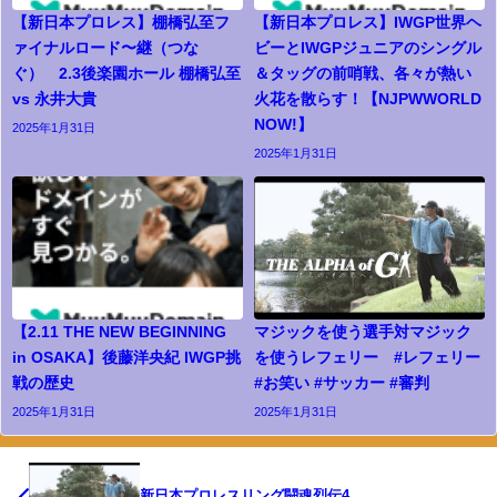
【新日本プロレス】棚橋弘至フ
【新日本プロレス】IWGP世界ヘ
ァイナルロード〜継（つな
ビーとIWGPジュニアのシングル
ぐ） 2.3後楽園ホール 棚橋弘至
＆タッグの前哨戦、各々が熱い
vs 永井大貴
火花を散らす！【NJPWWORLD
NOW!】
2025年1月31日
2025年1月31日
【2.11 THE NEW BEGINNING
マジックを使う選手対マジック
in OSAKA】後藤洋央紀 IWGP挑
を使うレフェリー #レフェリー
戦の歴史
#お笑い #サッカー #審判
2025年1月31日
2025年1月31日
新日本プロレスリング闘魂烈伝4