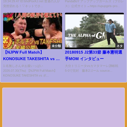
19:34:29.47 ID:bhdPoxKJ.net 普通の人が
PandaBoY アップアップガールズ（プロレ
突然切れる！▽ネットでさ...
ス）公式サイト→https://upupgirls-pro...
未分類
ネタ
【NJPW Full Match】
20180915 J2第33節 藤本憲明選
KONOSUKE TAKESHITA vs ボ
手MOM インタビュー
ルチン・オレッグ／ G1 CLIMAX
1:名無しさん＠お腹いっぱい
大分トリニータvsカマタマーレ讃岐戦
2026.07.30(Thu) 【NJPW Full Match】
5-0で完封 藤本2ゴール source...
36 - 2026.7.25 東京・EBARA
KONOSUKE TAKESHITA vs ボ...
WAVE アリーナおおた