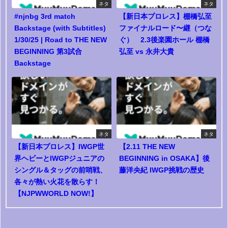
ネタ
ネタ
#njnbg 3rd match
【新日本プロレス】棚橋弘至
Backstage (with Subtitles)
ファイナルロード〜継（つな
1/30/25 | Road to THE NEW
ぐ） 2.3後楽園ホール 棚橋
BEGINNING 第3試合
弘至 vs 永井大貴
Backstage
ネタ
ネタ
【新日本プロレス】IWGP世
【2.11 THE NEW
界ヘビーとIWGPジュニアの
BEGINNING in OSAKA】後
シングル＆タッグの前哨戦、
藤洋央紀 IWGP挑戦の歴史
各々が熱い火花を散らす！
【NJPWWORLD NOW!】