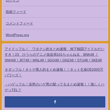
ログイン
投稿フィード
コメントフィード
WordPress.org
アイドッフル！ ワタクシ的まとめ速報 地下格闘アイドルだい
すき！23 ひうらのアニメ放送局101ちゃんねる BNK48 ！
SNH48！JKT48！MNL48！SGO48！GNZ48！STU48！SKE48
タダッフル！ネトゲ廃人的まとめ速報！！ネット乞食DE2000万
パワーズ！
・ハゲッフル！哀愁のハゲ男の髪ってるまとめ速報！！激しくハ
ゲっTEL？