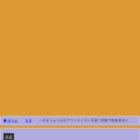
ホーム
ネタ
へずまりゅうが元アウトサイダー王者に秒殺で救急車送り…試
合のリングアナが真相を話します…
ネタ