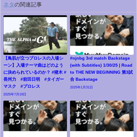
ネタ
の関連記事
【鳥肌が立つプロレスの入場シ
#njnbg 3rd match Backstage
ーン】入場テーマ曲はどのよう
(with Subtitles) 1/30/25 | Road
に決められているのか？ #猪木 #
to THE NEW BEGINNING 第3試
長州力 #前田日明 #タイガー
合 Backstage
マスク #プロレス
2025年1月31日
2025年7月19日