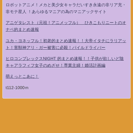
ロボットアニメ！メカと美少女キャラだいすき永遠の非リア充・
非モテ星人 ！あらゆるマニアの為のマニアックサイト
アニゲタレスト（元祖！アニメッフル） ひきこもりニートのオ
ナベ的まとめ速報
ユカ・ヨネッフル！初老的まとめ速報！！大帝イタチにラリアッ
ト！害獣神アリ・ガー被害に必殺！パイルドライバー
ヒロコンプレックスNIGHT 的まとめ速報！！子供が欲しいど陰
キャアラフィフ女子のめざせ！専業主婦！婚活計画編
萌えっとこあに！
t112-1000ｍ