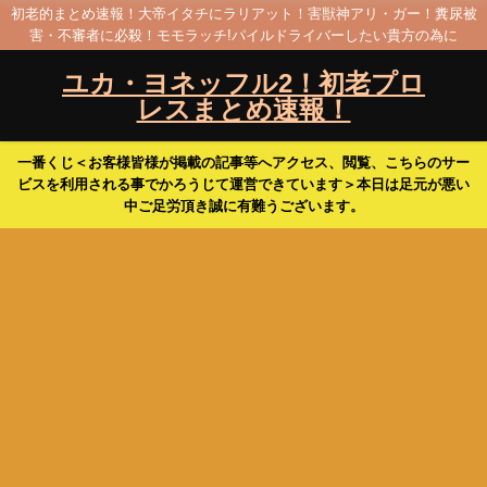
初老的まとめ速報！大帝イタチにラリアット！害獣神アリ・ガー！糞尿被
害・不審者に必殺！モモラッチ!パイルドライバーしたい貴方の為に
ユカ・ヨネッフル2！初老プロ
レスまとめ速報！
一番くじ＜お客様皆様が掲載の記事等へアクセス、閲覧、こちらのサー
ビスを利用される事でかろうじて運営できています＞本日は足元が悪い
中ご足労頂き誠に有難うございます。