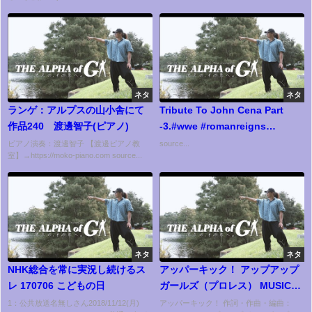
【3.20両国でDDT25周年大会】
ネタ
ネタ
ランゲ：アルプスの山小舎にて
Tribute To John Cena Part
作品240 渡邊智子(ピアノ)
-3.#wwe #romanreigns
#wrestling
ピアノ演奏：渡邊智子 【渡邊ピアノ教
source...
室】→https://moko-piano.com source...
ネタ
ネタ
NHK総合を常に実況し続けるス
アッパーキック！ アップアップ
レ 170706 こどもの日
ガールズ（プロレス） MUSIC
VIDEO
1：公共放送名無しさん2018/11/12(月)
アッパーキック！ 作詞・作曲・編曲：