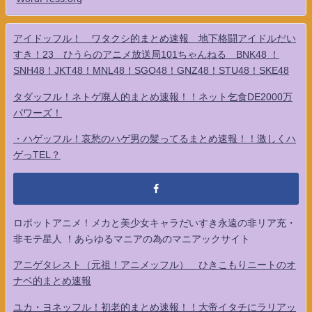
アイドッフル！ ワタクシ的まとめ速報 地下格闘アイドルだい
すき！23 ひうらのアニメ放送局101ちゃんねる BNK48 ！
SNH48！JKT48！MNL48！SGO48！GNZ48！STU48！SKE48
タダッフル！ネトゲ廃人的まとめ速報！！ネット乞食DE2000万
パワーズ！
・ハゲッフル！哀愁のハゲ男の髪ってるまとめ速報！！激しくハ
ゲっTEL？
ロボットアニメ！メカと美少女キャラだいすき永遠の非リア充・
非モテ星人 ！あらゆるマニアの為のマニアックサイト
アニゲタレスト（元祖！アニメッフル） ひきこもりニートのオ
ナベ的まとめ速報
ユカ・ヨネッフル！初老的まとめ速報！！大帝イタチにラリアッ