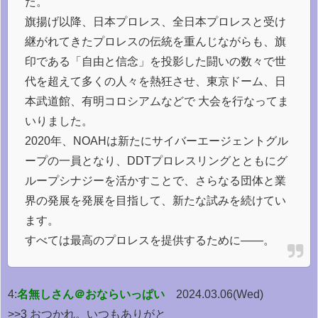
た。
旗揚げ以降、日本プロレス、全日本プロレスと受け
継がれてきたプロレスの伝統を重んじながらも、旗
印である「自由と信念」を投影した闘いの数々で世
代を超えて多くの人々を熱狂させ、東京ドーム、日
本武道館、有明コロシアムなどで 大会を行なってま
いりました。
2020年、NOAHは新たにサイバーエージェントグル
ープの一員となり、DDTプロレスリングとともにグ
ループシナジーを活かすことで、さらなる団体と業
界の発展を発展を目指して、新たな試みを続けてい
ます。
すべては最高のプロレスを提供するために——。
4:
名無しさん＠おならいっぱい
2024.03.06(Wed)
>>3 おつかれ。いつもありがと