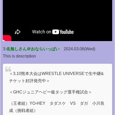
3:
名無しさん＠おならいっぱい
2024.03.06(Wed)
This is description
＜3.10熊本大会はWRESTLE UNIVERSEで生中継&
チケット好評発売中＞
＜GHCジュニアヘビー級タッグ選手権試合＞
（王者組）YO-HEY タダスケ VS ダガ 小川良
成（挑戦者組）