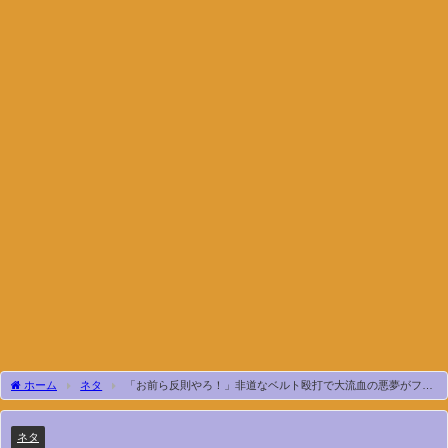
ホーム
ネタ
「お前ら反則やろ！」非道なベルト殴打で大流血の悪夢がフラ
ッシュバック！V4達成のダガは小川良成と組みタッグ王座も狙う！【3.10熊本 YO-
HEY&タダスケvsダガ&小川はレッスルユニバースで生中継】
ネタ