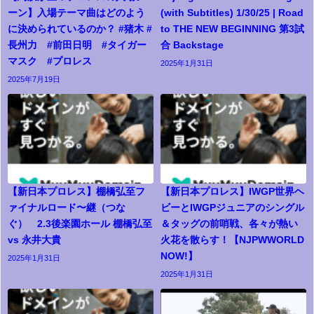
ーン】入場テーマ曲はどのよう
(with Subtitles) 1/30/25 | Road
に決められているのか？ #猪木 #
to THE NEW BEGINNING 第3試
長州力 #前田日明 #タイガー
合 Backstage
マスク #プロレス
2025年1月31日
2025年7月19日
【新日本プロレス】棚橋弘至フ
【新日本プロレス】IWGP世界ヘ
ァイナルロード〜継（つな
ビーとIWGPジュニアのシングル
ぐ） 2.3後楽園ホール 棚橋弘至
＆タッグの前哨戦、各々が熱い
vs 永井大貴
火花を散らす！【NJPWWORLD
NOW!】
2025年1月31日
2025年1月31日