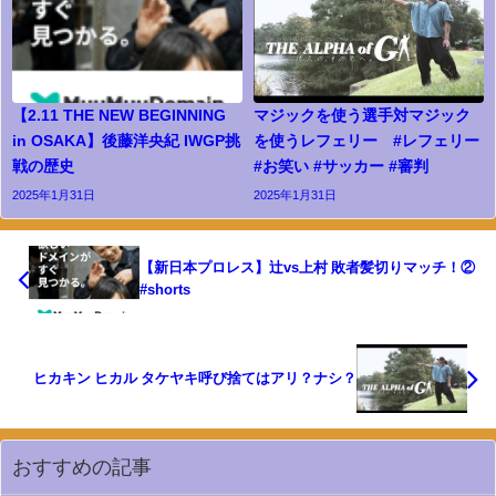
【2.11 THE NEW BEGINNING
マジックを使う選手対マジック
in OSAKA】後藤洋央紀 IWGP挑
を使うレフェリー #レフェリー
戦の歴史
#お笑い #サッカー #審判
2025年1月31日
2025年1月31日
【新日本プロレス】辻vs上村 敗者髪切りマッチ！②
#shorts
ヒカキン ヒカル タケヤキ呼び捨てはアリ？ナシ？
おすすめの記事