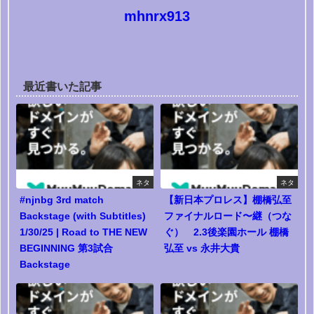
mhnrx913
最近書いた記事
ネタ
ネタ
#njnbg 3rd match
【新日本プロレス】棚橋弘至
Backstage (with Subtitles)
ファイナルロード〜継（つな
1/30/25 | Road to THE NEW
ぐ） 2.3後楽園ホール 棚橋
BEGINNING 第3試合
弘至 vs 永井大貴
Backstage