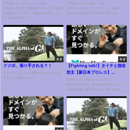
2025 Day1 HIGHLIGHTS｜
1:名無しさん＠おならいっぱい
1:名無しさん＠お腹いっぱい
2024.04.26(Fri) 【新日本プロレス】IWGP
2025.11.21(Fri) 【ハイライト】#njwtl
11/20/25
の価値【ラジオ】って動画が話題らしい
2025年11月20日 | WORLD TAG LE...
ぞ 【新日本プロ...
ネタ
ネタ
ドジボ、張り手される？！
【Fighting talk!】タイチと怨念
坊主【新日本プロレス】
女子プロレスラーの藤本つかささんに張
り手される図 source...
#shorts
1:名無しさん＠おならいっぱい
2024.01.18(Thu) 【Fighting talk!】タイチ
と怨念坊主【新日本プロレス】 #shor...