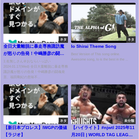
ネタ
ネタ
全日大量離脱に暴走専務諏訪魔
Io Shirai Theme Song
が怒りの告発！中嶋勝彦の闘魂
Best Version of This song online.
Awesome song, Io is the best in the ...
発言、福田剛紀の意味不明の改
1:名無しさん＠おならいっぱい
2024.01.17(Wed) 全日大量離脱に暴走専務
革、選手らが明かした不信感の
諏訪魔が怒りの告発！中嶋勝彦の闘魂発
正体に驚きを隠せない！全日侵
言、福田剛紀の意味不...
略の仕掛け人はやはりあの男
か…【全日本プロレス】
ネタ
未分類
【新日本プロレス】IWGPの価値
【ハイライト】#njwtl 2025年11
【ラジオ】
月20日 | WORLD TAG LEAGUE