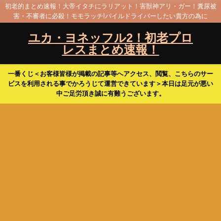
初老的まとめ速報！大帝イタチにラリアット！害獣神アリ・ガー！糞尿被
害・不審者に必殺！モモラッチ!パイルドライバーしたい貴方の為に
ユカ・ヨネッフル2！初老プロ
レスまとめ速報！
一番くじ＜お客様皆様が掲載の記事等へアクセス、閲覧、こちらのサー
ビスを利用される事でかろうじて運営できています＞本日は足元が悪い
中ご足労頂き誠に有難うございます。