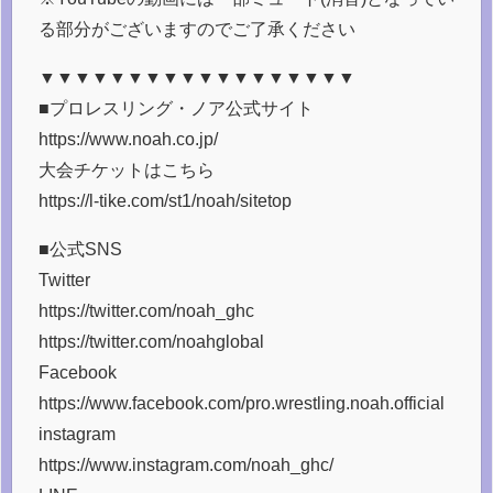
る部分がございますのでご了承ください
▼▼▼▼▼▼▼▼▼▼▼▼▼▼▼▼▼▼
■プロレスリング・ノア公式サイト
https://www.noah.co.jp/
大会チケットはこちら
https://l-tike.com/st1/noah/sitetop
■公式SNS
Twitter
https://twitter.com/noah_ghc
https://twitter.com/noahglobal
Facebook
https://www.facebook.com/pro.wrestling.noah.official
instagram
https://www.instagram.com/noah_ghc/