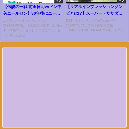
ネタ
ネタ
【伝説の一戦.前田日明vsドン中
【リアルインプレッションゾン
矢ニールセン】30年後にニール
ビとは!?】スーパー・ササダン
センが放ったある言葉に一同驚
ゴ・マシンによる煽りパワーポ
1:名無しさん＠おならいっぱい
DDTプロレスリングYouTube配信中！
2024.01.06(Sat) 【伝説の一戦.前田日明vs
2024年7月21日東京・両国国技館
愕【プロレス事件簿】
イントを特別公開｜2024年7月
ドン中矢ニールセン】30年後にニールセ
「WRESTLE PETER PAN 2024」 ▼スペ
21日両国大会はWRESTLE
ンが放ったある...
シ...
UNIVERSEで配信中！