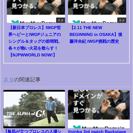
ネタ
ネタ
【新日本プロレス】IWGP世
【2.11 THE NEW
界ヘビーとIWGPジュニアの
BEGINNING in OSAKA】後
シングル＆タッグの前哨戦、
藤洋央紀 IWGP挑戦の歴史
各々が熱い火花を散らす！
【NJPWWORLD NOW!】
ネタ
の関連記事
【鳥肌が立つプロレスの入場シ
#njnbg 3rd match Backstage