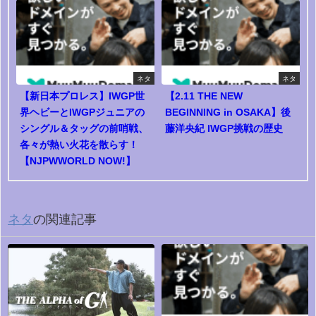
ネタ
ネタ
【新日本プロレス】IWGP世
【2.11 THE NEW
界ヘビーとIWGPジュニアの
BEGINNING in OSAKA】後
シングル＆タッグの前哨戦、
藤洋央紀 IWGP挑戦の歴史
各々が熱い火花を散らす！
【NJPWWORLD NOW!】
ネタ
の関連記事