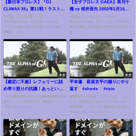
【新日本プロレス】『G1
【女子プロレス GAEA】長与千
CLIMAX 35』第11戦！ラスト
種 vs 桜井亜矢 2002年2月16日
G1・棚橋と、元付き人の辻が4
＠大阪・梅田ステラホール
1:名無しさん＠お腹いっぱい
1:名無しさん＠おならいっぱい
2025.08.04(Mon) 【新日本プロレス】
2024.01.27(Sat) 【女子プロレス GAEA】
年ぶりシングルで激突！
『G1 CLIMAX 35』第11戦！ラストG1・
長与千種 vs 桜井亜矢 2002年2月16日＠大
【NJPWWORLD NOW!】
棚橋と、元付...
阪...
ネタ
ネタ
【裁定に不服】レフェリーに詰
平本蓮 萩原京平の煽りにやり
め寄り怒りの抗議！あっという
返す #shorts #rizin
間の大逆転！王者が技あり勝利
《6.16横浜BUNTAI大会はABEMA無料生中
格闘技好きの皆様！こんにちは・こんば
継&チケット好評発売中》 ◾️観戦チケット
んは♪ 格闘技切り抜きチャンネルです♪ ご
で前哨戦を飾った！丸藤&杉浦が
ご購入はこちら → ...
視聴有難うございます 格闘技の名場面な
タッグ王座挑戦！6.16横浜
どを切り抜いていますので...
BUNTAI大会はABEMA無料生中
継&チケット発売中！