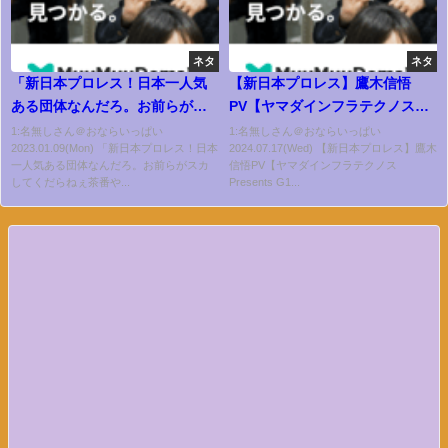
ネタ
ネタ
「新日本プロレス！日本一人気
【新日本プロレス】鷹木信悟
ある団体なんだろ。お前らがス
PV【ヤマダインフラテクノス
カしてくだらねぇ茶番やって、
Presents G1 CLIMAX 34】
1:名無しさん＠おならいっぱい
1:名無しさん＠おならいっぱい
2023.01.09(Mon) 「新日本プロレス！日本
2024.07.17(Wed) 【新日本プロレス】鷹木
だからプロレスがナメられるん
一人気ある団体なんだろ。お前らがスカ
信悟PV【ヤマダインフラテクノス
だよ！」1.21vs新日本対抗戦に
してくだらねぇ茶番や...
Presents G1...
向け拳王が激怒コメント｜プロ
レスリング・ノア