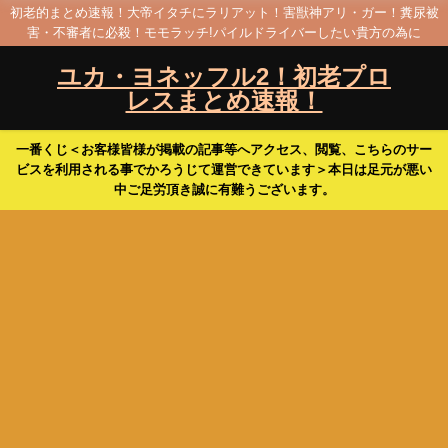
初老的まとめ速報！大帝イタチにラリアット！害獣神アリ・ガー！糞尿被
害・不審者に必殺！モモラッチ!パイルドライバーしたい貴方の為に
ユカ・ヨネッフル2！初老プロ
レスまとめ速報！
一番くじ＜お客様皆様が掲載の記事等へアクセス、閲覧、こちらのサー
ビスを利用される事でかろうじて運営できています＞本日は足元が悪い
中ご足労頂き誠に有難うございます。