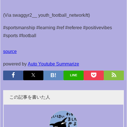
(Via swaggyr2__ youth_football_network/tt)
#sportsmanship #learning #ref #referee #positivevibes
#sports #football
source
powered by
Auto Youtube Summarize
LINE
この記事を書いた人