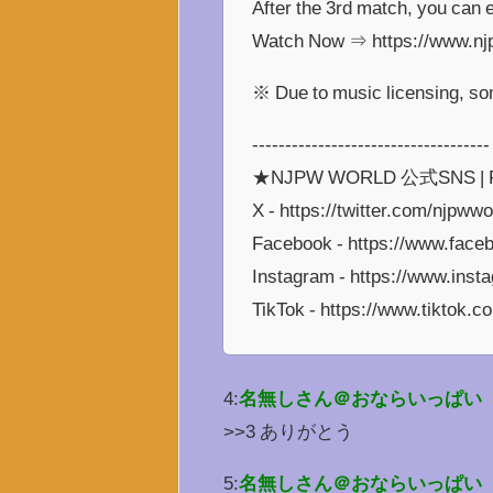
After the 3rd match, you ca
Watch Now ⇒ https://www.nj
※ Due to music licensing, so
------------------------------------
★NJPW WORLD 公式SNS | Foll
X - https://twitter.com/njpwwo
Facebook - https://www.face
Instagram - https://www.inst
TikTok - https://www.tiktok.
4:
名無しさん＠おならいっぱい
>>3 ありがとう
5:
名無しさん＠おならいっぱい