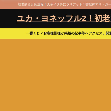
初老的まとめ速報！大帝イタチにラリアット！害獣神アリ・ガー
ユカ・ヨネッフル2！初
一番くじ＜お客様皆様が掲載の記事等へアクセス、閲