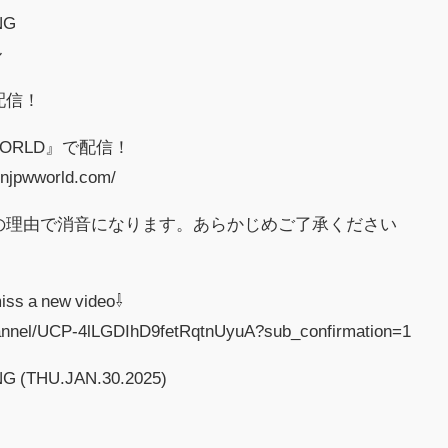
NG
ル
配信！
WORLD』で配信！
jpwworld.com/
の理由で消音になります。あらかじめご了承ください
iss a new video⇩
annel/UCP-4lLGDIhD9fetRqtnUyuA?sub_confirmation=1
G (THU.JAN.30.2025)