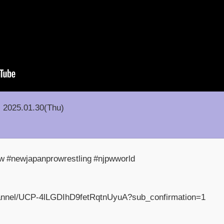
2025.01.30(Thu)
ewjapanprowrestling #njpwworld
annel/UCP-4lLGDIhD9fetRqtnUyuA?sub_confirmation=1