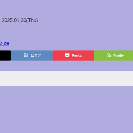
2025.01.30(Thu)
rize
はてブ
Pocket
Feedly