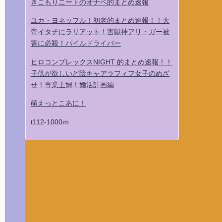
きこもりニートのオナベ的まとめ速報
ユカ・ヨネッフル！初老的まとめ速報！！大
帝イタチにラリアット！害獣神アリ・ガー被
害に必殺！パイルドライバー
ヒロコンプレックスNIGHT 的まとめ速報！！
子供が欲しいど陰キャアラフィフ女子のめざ
せ！専業主婦！婚活計画編
萌えっとこあに！
t112-1000ｍ