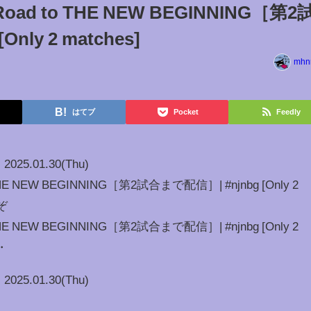
oad to THE NEW BEGINNING［第2
nly 2 matches]
mhn
はてブ
Pocket
Feedly
2025.01.30(Thu)
THE NEW BEGINNING［第2試合まで配信］| #njnbg [Only 2
ぞ
THE NEW BEGINNING［第2試合まで配信］| #njnbg [Only 2
・
2025.01.30(Thu)