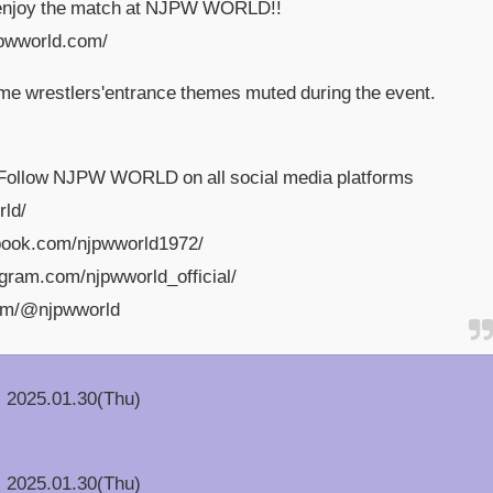
n enjoy the match at NJPW WORLD!!
pwworld.com/
me wrestlers'entrance themes muted during the event.
ow NJPW WORLD on all social media platforms
rld/
book.com/njpwworld1972/
agram.com/njpwworld_official/
com/@njpwworld
2025.01.30(Thu)
2025.01.30(Thu)