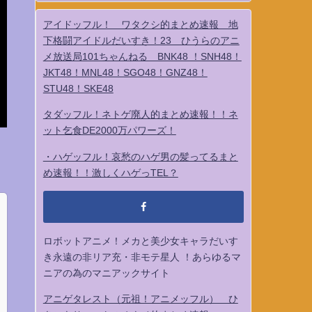
アイドッフル！ ワタクシ的まとめ速報 地
下格闘アイドルだいすき！23 ひうらのアニ
メ放送局101ちゃんねる BNK48 ！SNH48！
JKT48！MNL48！SGO48！GNZ48！
STU48！SKE48
タダッフル！ネトゲ廃人的まとめ速報！！ネ
ット乞食DE2000万パワーズ！
・ハゲッフル！哀愁のハゲ男の髪ってるまと
め速報！！激しくハゲっTEL？
ロボットアニメ！メカと美少女キャラだいす
き永遠の非リア充・非モテ星人 ！あらゆるマ
ニアの為のマニアックサイト
アニゲタレスト（元祖！アニメッフル） ひ