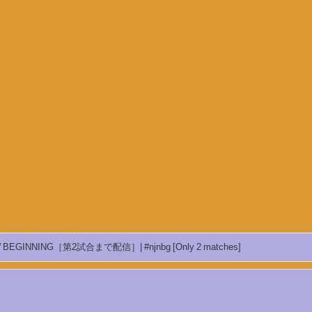
【LIVE】1月30日(木) Road to THE NEW BEGINNING［第2試合まで配信］| #njnbg [Only 2 matches]