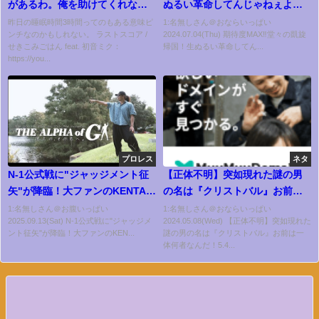
があるわ。俺を助けてくれない
ぬるい革命してんじゃねぇよ。
か？？【プロセカ】【プロジェ
YOICHI「清宮を倒して俺が
昨日の睡眠時間3時間ってのもある意味ピ
1:名無しさん＠おならいっぱい
ンチなのかもしれない。 ラストスコア /
2024.07.04(Thu) 期待度MAX‼️堂々の凱旋
クトセカイ カラフルステージ
NOAHの未来になります」
せきこみごはん feat. 初音ミク：
帰国！生ぬるい革命してん...
feat.初音ミク】
《7.13(土) 日本武道館はABEMA
https://you...
PPVで独占生中継&チケット好評
発売中》
プロレス
ネタ
N-1公式戦に"ジャッジメント征
【正体不明】突如現れた謎の男
矢"が降臨！大ファンのKENTAは
の名は『クリストバル』お前は
大喜びも、その油断から敗北！
一体何者なんだ！5.4両国国技館
1:名無しさん＠お腹いっぱい
1:名無しさん＠おならいっぱい
2025.09.13(Sat) N-1公式戦に"ジャッジメ
2024.05.08(Wed) 【正体不明】突如現れた
開幕まさかの2連敗で王者に試練
「WRESTLE MAGIC 2024」は
ント征矢"が降臨！大ファンのKEN...
謎の男の名は『クリストバル』お前は一
が突きつけられる…！｜N-1優勝
ユニバースPPVで配信中&5.21後
体何者なんだ！5.4...
決定戦は9.23後楽園！チケット
楽園ホール大会チケット好評発
販売中！
売中！