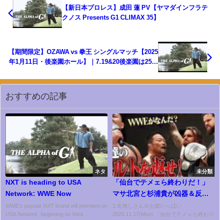
【新日本プロレス】成田 蓮 PV【ヤマダインフラテ
クノス Presents G1 CLIMAX 35】
【期間限定】OZAWA vs 拳王 シングルマッチ【2025
年1月11日・後楽園ホール】｜7.19&20後楽園は25周
年記念大会！
おすすめの記事
ネタ
未分類
NXT is heading to USA
「仙台でテメェら終わりだ！」
Network: WWE Now
マサ北宮と杉浦貴が凶器＆反則
で襲撃！丸拳を下し、GHCタッ
WWE’s popular NXT brand will premiere on
1:名無しさん＠お腹いっぱい
USA Network, beginning on Wed...
2025.11.17(Mon) 「仙台でテメェら終わり
グ挑戦権を黒き勝利で獲得！