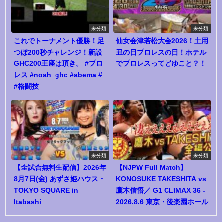
未分類
未分類
これでトーナメント優勝！足
仙女会津若松大会2026！土用
つぼ200秒チャレンジ！新設
丑の日プロレスの日！ホテル
GHC200王座は頂き。 #プロ
でプロレスってどゆこと？！
レス #noah_ghc #abema #
#格闘技
未分類
未分類
【全試合無料生配信】2026年
【NJPW Full Match】
8月7日(金) あずさ姫ハウス・
KONOSUKE TAKESHITA vs
TOKYO SQUARE in
鷹木信悟／ G1 CLIMAX 36 -
Itabashi
2026.8.6 東京・後楽園ホール