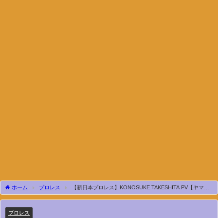
ホーム
プロレス
【新日本プロレス】KONOSUKE TAKESHITA PV【ヤマダ
インフラテクノス Presents G1 CLIMAX 35】
プロレス