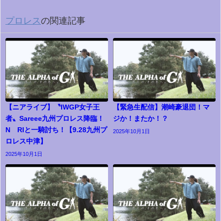
プロレス
の関連記事
【ニアライブ】〝IWGP女子王
【緊急生配信】潮崎豪退団！マ
者〟Sareee九州プロレス降臨！
ジか！またか！？
NØRIと一騎討ち！【9.28九州プ
2025年10月1日
ロレス中津】
2025年10月1日