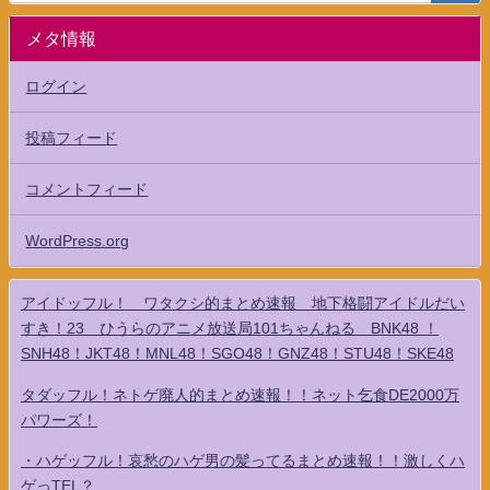
メタ情報
ログイン
投稿フィード
コメントフィード
WordPress.org
アイドッフル！ ワタクシ的まとめ速報 地下格闘アイドルだい
すき！23 ひうらのアニメ放送局101ちゃんねる BNK48 ！
SNH48！JKT48！MNL48！SGO48！GNZ48！STU48！SKE48
タダッフル！ネトゲ廃人的まとめ速報！！ネット乞食DE2000万
パワーズ！
・ハゲッフル！哀愁のハゲ男の髪ってるまとめ速報！！激しくハ
ゲっTEL？