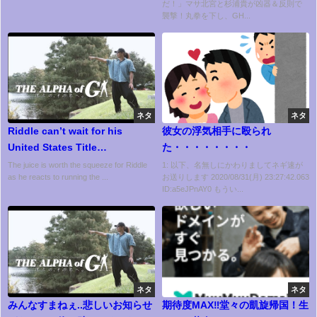
だ！」マサ北宮と杉浦貴が凶器＆反則で
WWE NXTハンク＆タンクとタイ
襲撃！丸拳を下し、GH...
トルマッチへ！｜11.21仙台で
GHCタッグ選手権開催
ネタ
ネタ
Riddle can’t wait for his
彼女の浮気相手に殴られ
United States Title
た・・・・・・・・
opportunity: WWE Network
The juice is worth the squeeze for Riddle
1: 以下、名無しにかわりましてネギ速が
as he reacts to running the ...
お送りします 2020/08/31(月) 23:27:42.063
Exclusive, Jan. 25, 2021
ID:a5eJPnAY0 もうい...
ネタ
ネタ
みんなすまねぇ..悲しいお知らせ
期待度MAX‼️堂々の凱旋帰国！生