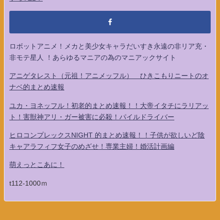
ロボットアニメ！メカと美少女キャラだいすき永遠の非リア充・
非モテ星人 ！あらゆるマニアの為のマニアックサイト
アニゲタレスト（元祖！アニメッフル） ひきこもりニートのオ
ナベ的まとめ速報
ユカ・ヨネッフル！初老的まとめ速報！！大帝イタチにラリアッ
ト！害獣神アリ・ガー被害に必殺！パイルドライバー
ヒロコンプレックスNIGHT 的まとめ速報！！子供が欲しいど陰
キャアラフィフ女子のめざせ！専業主婦！婚活計画編
萌えっとこあに！
t112-1000ｍ