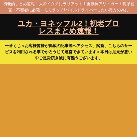
初老的まとめ速報！大帝イタチにラリアット！害獣神アリ・ガー！糞尿被
害・不審者に必殺！モモラッチ!パイルドライバーしたい貴方の為に
ユカ・ヨネッフル2！初老プロ
レスまとめ速報！
一番くじ＜お客様皆様が掲載の記事等へアクセス、閲覧、こちらのサー
ビスを利用される事でかろうじて運営できています＞本日は足元が悪い
中ご足労頂き誠に有難うございます。